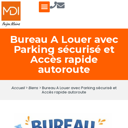
ESTIMER / VENDRE
FONDS DE COMMERCE
QUI SOMMES-NOUS ?
Bureau A Louer avec
Parking sécurisé et
Accès rapide
autoroute
Accueil
>
Biens
>
Bureau A Louer avec Parking sécurisé et
Accès rapide autoroute