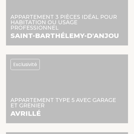
209 945 €
68 m² | 3 pièces | 2 chambres
APPARTEMENT 3 PIÈCES IDÉAL POUR
HABITATION OU USAGE
PROFESSIONNEL
En savoir +
SAINT-BARTHÉLEMY-D'ANJOU
Exclusivité
242 650 €
112 m² | 5 pièces | 3 chambres
APPARTEMENT TYPE 5 AVEC GARAGE
ET GRENIER
En savoir +
AVRILLÉ