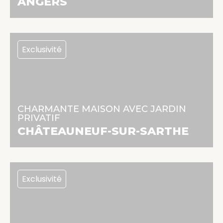
ANGERS
Exclusivité
129 000 €
68 m² | 4 pièces | 2 chambres
CHARMANTE MAISON AVEC JARDIN
PRIVATIF
En savoir +
CHÂTEAUNEUF-SUR-SARTHE
Exclusivité
253 200 €