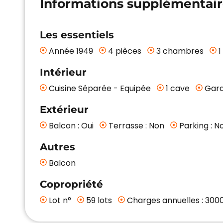
Informations supplémentair
Les essentiels
Année 1949
4 pièces
3 chambres
1
Intérieur
Cuisine Séparée - Equipée
1 cave
Gara
Extérieur
Balcon : Oui
Terrasse : Non
Parking : N
Autres
Balcon
Copropriété
Lot n°
59 lots
Charges annuelles : 300