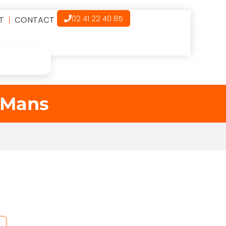
02 41 22 40 85
T
CONTACT
 Mans
S