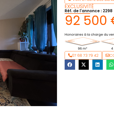
EXCLUSIVITÉ
Réf. de l'annonce : 2298
92 500 
Honoraires à la charge du v
96 m²
4
07 68 73 79 42
C