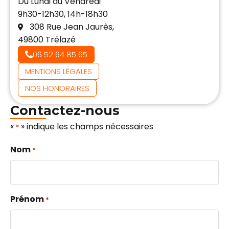
Du Lundi au Vendredi
9h30-12h30, 14h-18h30
308 Rue Jean Jaurès,
49800 Trélazé
06 52 64 85 65
MENTIONS LÉGALES
NOS HONORAIRES
Contactez-nous
«
» indique les champs nécessaires
*
Nom
*
Prénom
*