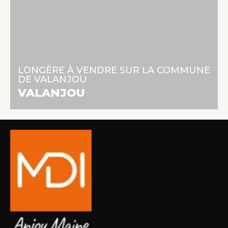
215 250 €
164 m² | 11 pièces | 5 chambres
LONGÈRE À VENDRE SUR LA COMMUNE
DE VALANJOU
En savoir +
VALANJOU