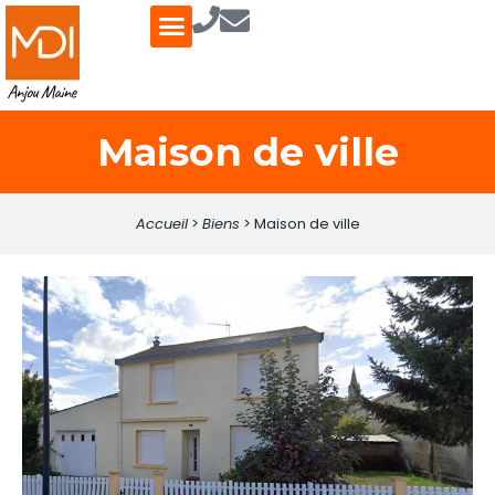
ESTIMER / VENDRE
FONDS DE COMMERCE
QUI SOMMES-NOUS ?
Maison de ville
Accueil
>
Biens
>
Maison de ville