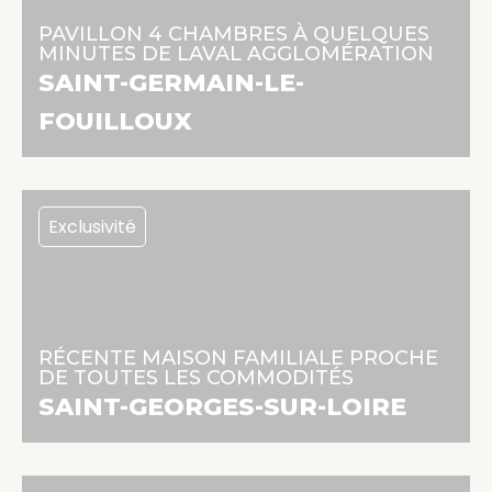
236 250 €
PAVILLON 4 CHAMBRES À QUELQUES
178 m² | 6 pièces | 4 chambres
MINUTES DE LAVAL AGGLOMÉRATION
SAINT-GERMAIN-LE-
En savoir +
FOUILLOUX
Exclusivité
288 750 €
129.06 m² | 7 pièces | 5 chambres
RÉCENTE MAISON FAMILIALE PROCHE
DE TOUTES LES COMMODITÉS
En savoir +
SAINT-GEORGES-SUR-LOIRE