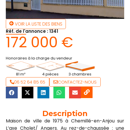
VOIR LA LISTE DES BIENS
Réf. de l'annonce : 1341
172 000 €
Honoraires à la charge du vendeur
81 m²
4 pièces
3 chambres
06 52 64 85 65
CONTACTEZ-NOUS
Description
Maison de ville de 1975 à Chemillé-en-Anjou sur
L’axe Cholet/ Angers. Au rez-de-chaussée : une