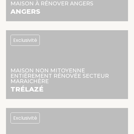
MAISON À RÉNOVER ANGERS
En savoir +
ANGERS
Exclusivité
348 150 €
113 m² | 7 pièces | 4 chambres
MAISON NON MITOYENNE
ENTIÈREMENT RÉNOVÉE SECTEUR
MARAICHÈRE
En savoir +
TRÉLAZÉ
Exclusivité