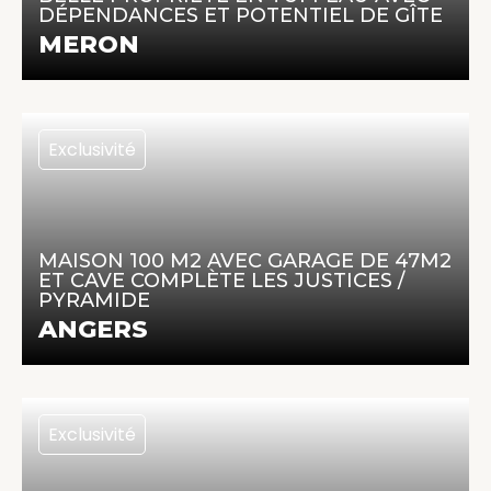
DÉPENDANCES ET POTENTIEL DE GÎTE
En savoir +
MERON
Exclusivité
299 450 €
100 m² | 5 pièces | 3 chambres
MAISON 100 M2 AVEC GARAGE DE 47M2
ET CAVE COMPLÈTE LES JUSTICES /
PYRAMIDE
En savoir +
ANGERS
Exclusivité