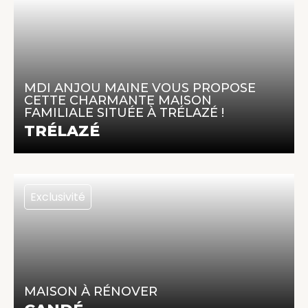
253 200 €
85.45 m² | 4 pièces | 3 chambres
MDI ANJOU MAINE VOUS PROPOSE
CETTE CHARMANTE MAISON
FAMILIALE SITUÉE À TRÉLAZÉ !
En savoir +
TRÉLAZÉ
Exclusivité
136 000 €
288 m² | 6 pièces | 4 chambres
MAISON À RÉNOVER
En savoir +