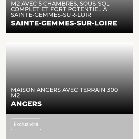
143 m² | 6 pièces | 4 chambres
M2 AVEC 5 CHAMBRES, SOUS-SOL
COMPLET ET FORT POTENTIEL À
SAINTE-GEMMES-SUR-LOIR
En savoir +
SAINTE-GEMMES-SUR-LOIRE
191 000 €
67 m² | 4 pièces | 2 chambres
MAISON ANGERS AVEC TERRAIN 300
M2
En savoir +
ANGERS
Exclusivité