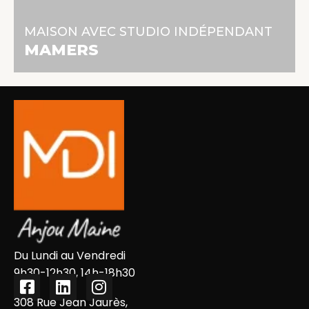
140 m² | 6 pièces | 3 chambres
MAISON AVEC STUDIO INDÉPENDANT
En savoir +
MAMERS
Du Lundi au Vendredi
9h30-12h30, 14h-18h30
308 Rue Jean Jaurès,