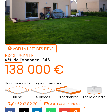
VOIR LA LISTE DES BIENS
EXCLUSIVITÉ
Réf. de l'annonce : 346
138 000 €
Honoraires à la charge du vendeur
80 m²
5 pièces
3 chambres
1 salle de bain
07 62 12 82 20
CONTACTEZ-NOUS