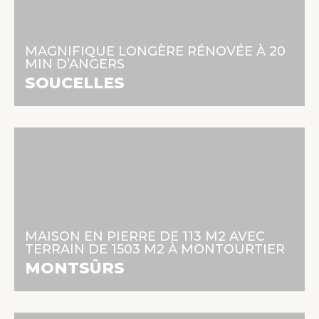
279 575 €
112 m² | 5 pièces | 3 chambres
MAGNIFIQUE LONGÈRE RÉNOVÉE À 20
MIN D’ANGERS
En savoir +
SOUCELLES
82 500 €
113 m² | 6 pièces | 4 chambres
MAISON EN PIERRE DE 113 M2 AVEC
TERRAIN DE 1503 M2 À MONTOURTIER
En savoir +
MONTSÛRS