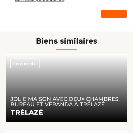
ENVOYER
Biens similaires
Exclusivité
211 000 €
67 m² | 4 pièces | 2 chambres
JOLIE MAISON AVEC DEUX CHAMBRES,
BUREAU ET VÉRANDA À TRÉLAZÉ
En savoir +
TRÉLAZÉ