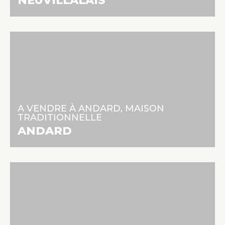
NEUVILLALAIS
241 500 €
135 m² | 7 pièces | 5 chambres
A VENDRE À ANDARD, MAISON
TRADITIONNELLE
En savoir +
ANDARD
148 500 €