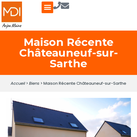
ESTIMER / VENDRE
FONDS DE COMMERCE
QUI SOMMES-NOUS ?
Maison Récente
Châteauneuf-sur-
Sarthe
Accueil
>
Biens
>
Maison Récente Châteauneuf-sur-Sarthe