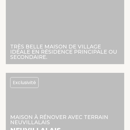
166 000 €
113 m² | 5 pièces | 3 chambres
TRÈS BELLE MAISON DE VILLAGE
En savoir +
IDÉALE EN RÉSIDENCE PRINCIPALE OU
SECONDAIRE.
Exclusivité
45 000 €
60 m² | 3 pièces | 2 chambres
MAISON À RÉNOVER AVEC TERRAIN
NEUVILLALAIS
En savoir +